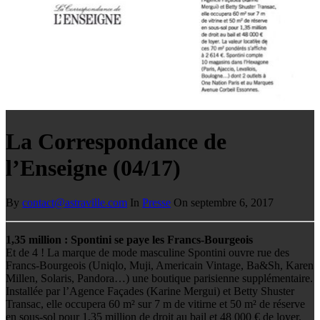
La Correspondance de
l’Enseigne (04/17)
By
contact@astraville.com
In
Presse
On septembre 6, 2017
1,35 million : Spontini se paye les Francs-Bourgeois
Et de 4 ! La marque de mode masculine Spontini ouvre rue des
Francs-Bourgeois (Uniqlo, Muji, Americain Vintage, Ba&Sh, Karen
Millen, Solaris, Pandora…) une boutique parisienne supplémentaire.
Installée par l’Agence Façades (Karine Mergui) et Betty Shuster
Transac, elle occupera 60 m² sur 7 m de vitirne et 50 m² de réserve
en sous-sol pour 1,35 million de droit au bail et 48 000 € de loyer.