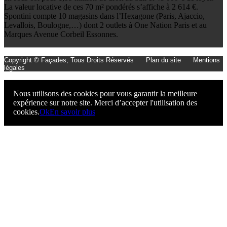
La valeur locative de ces 70 m² pondérés s’affiche à 2 614 €.
Spontini compte 10 magasins dans l’Hexagone (Paris, Ajaccio,
Levallois, Boulogne,…) dont 2 outlets à One Nation Paris et au
Marques Avenue Corbeil Essonnes.
Copyright © Façades, Tous Droits Réservés
Plan du site
Mentions
légales
Nous utilisons des cookies pour vous garantir la meilleure
expérience sur notre site. Merci d’accepter l'utilisation des
cookies.
Ok
En savoir plus